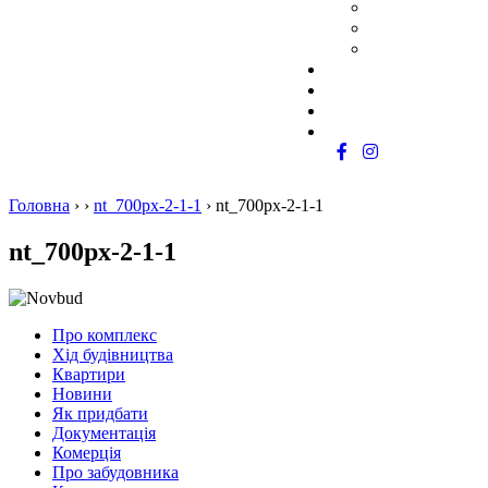
Як придбати
Обмін житла
Програма роботи з ріел
Документація
Комерція
Про забудовника
Контакти
Головна
›
›
nt_700px-2-1-1
›
nt_700px-2-1-1
nt_700px-2-1-1
Про комплекс
Хід будівництва
Квартири
Новини
Як придбати
Документація
Комерція
Про забудовника