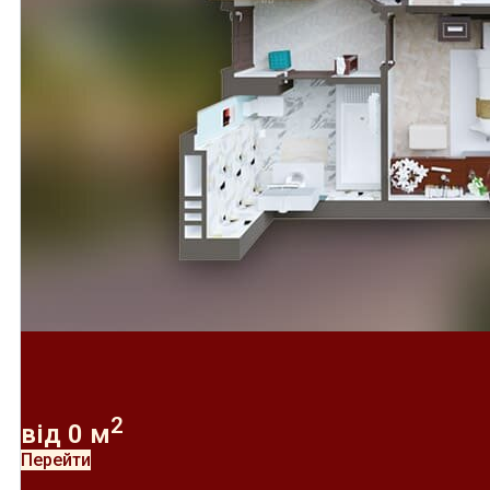
2
від
0
м
Перейти