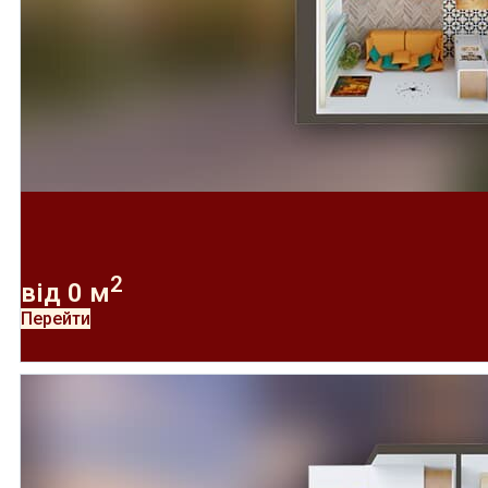
2
від
0
м
Перейти