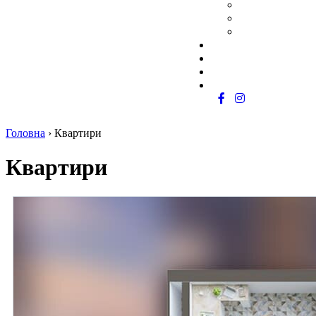
Як придбати
Обмін житла
Програма роботи з ріел
Документація
Комерція
Про забудовника
Контакти
Головна
›
Квартири
Квартири