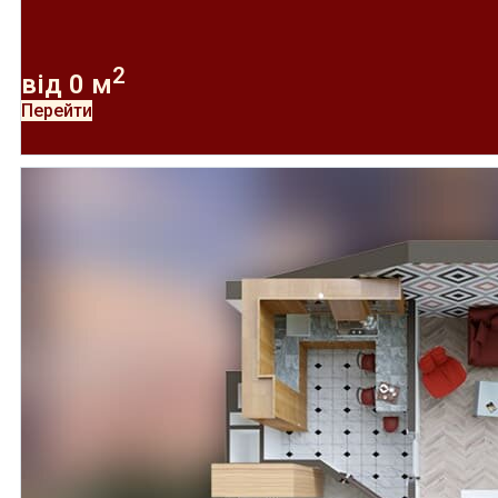
2
від
0
м
Перейти