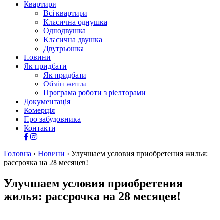
Квартири
Всі квартири
Класична однушка
Однодвушка
Класична двушка
Двутрьошка
Новини
Як придбати
Як придбати
Обмін житла
Програма роботи з ріелторами
Документація
Комерція
Про забудовника
Контакти
Головна
›
Новини
›
Улучшаем условия приобретения жилья:
рассрочка на 28 месяцев!
Улучшаем условия приобретения
жилья: рассрочка на 28 месяцев!