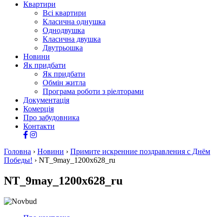
Квартири
Всі квартири
Класична однушка
Однодвушка
Класична двушка
Двутрьошка
Новини
Як придбати
Як придбати
Обмін житла
Програма роботи з ріелторами
Документація
Комерція
Про забудовника
Контакти
Головна
›
Новини
›
Примите искренние поздравления с Днём
Победы!
›
NT_9may_1200x628_ru
NT_9may_1200x628_ru