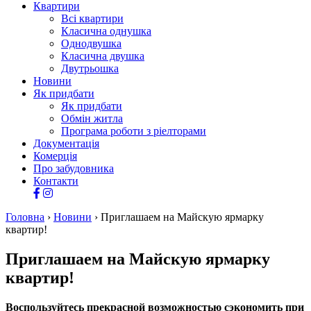
Квартири
Всі квартири
Класична однушка
Однодвушка
Класична двушка
Двутрьошка
Новини
Як придбати
Як придбати
Обмін житла
Програма роботи з ріелторами
Документація
Комерція
Про забудовника
Контакти
Головна
›
Новини
›
Приглашаем на Майскую ярмарку
квартир!
Приглашаем на Майскую ярмарку
квартир!
Воспользуйтесь прекрасной возможностью сэкономить при