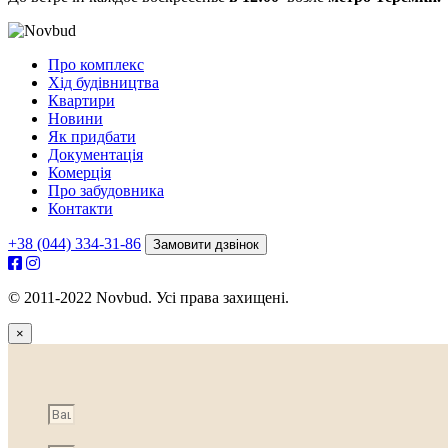
Про комплекс
Хід будівництва
Квартири
Новини
Як придбати
Документація
Комерція
Про забудовника
Контакти
+38 (044) 334-31-86
Замовити дзвінок
© 2011-2022 Novbud. Усі права захищені.
×