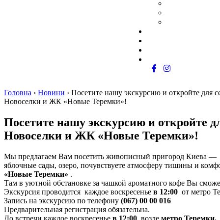
Як придбати
Обмін житла
Програма роботи з ріел
Документація
Комерція
Про забудовника
Контакти
Головна
›
Новини
›
Посетите нашу экскурсию и откройте для с
Новоселки и ЖК «Новые Теремки»!
Посетите нашу экскурсию и откройте дл
Новоселки и ЖК «Новые Теремки»!
Мы предлагаем Вам посетить живописный пригород Киева — Н
яблочные сады, озеро, почувствуете атмосферу тишины и комфо
«Новые Теремки»
.
Там в уютной обстановке за чашкой ароматного кофе Вы сможе
Экскурсия проводится каждое воскресенье
в 12:00
от метро Т
Запись на экскурсию по телефону
(067)
00 00 016
Предварительная регистрация обязательна.
До встречи каждое воскресенье
в 12:00
возле
метро Теремки.