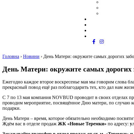
Як придбати
Обмін житла
Програма роботи з ріел
Документація
Комерція
Про забудовника
Контакти
Головна
›
Новини
›
День Матери: окружите самых дорогих заб
День Матери: окружите самых дорогих 
Ежегодно каждое второе воскресенье мая мы говорим слова бл
прекрасный повод ещё раз поблагодарить тех, кто дал нам жизн
С 7 по 13 мая компания NOVBUD проводит в своих отделах п
проводим мероприятие, посвящённое Дню матери, по случаю к
подарки.
День Матери – время, которое обязательно необходимо посвят
Ждём вас в отделе продаж
ЖК «Новые Теремки»
по адресу:
у
Заказывайте трансфер в отдел продаж от ст. м. «Теремки» и 