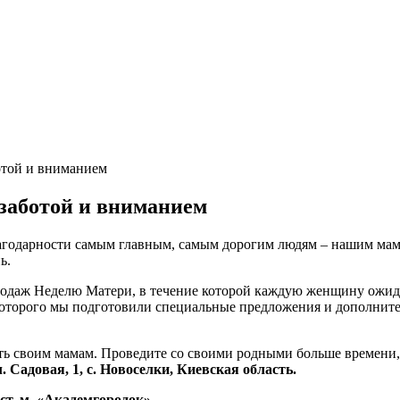
торами
отой и вниманием
заботой и вниманием
агодарности самым главным, самым дорогим людям – нашим мама
ь.
родаж Неделю Матери, в течение которой каждую женщину ожид
оторого мы подготовили специальные предложения и дополните
ить своим мамам. Проведите со своими родными больше времени,
л. Садовая, 1, с. Новоселки, Киевская область.
ст. м. «Академгородок».