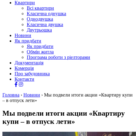
Квартири
Всі квартири
Класична однушка
Однодвушка
Класична двушка
Двутрьошка
Новини
Як придбати
Як придбати
Обмін житла
Програма роботи з ріелторами
Документація
Комерція
Про забудовника
Контакти
Головна
›
Новини
›
Мы подвели итоги акции «Квартиру купи
– в отпуск лети»
Мы подвели итоги акции «Квартиру
купи – в отпуск лети»