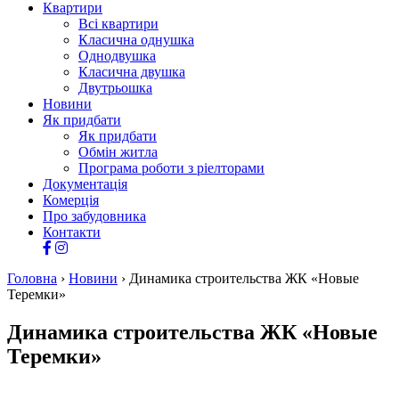
Квартири
Всі квартири
Класична однушка
Однодвушка
Класична двушка
Двутрьошка
Новини
Як придбати
Як придбати
Обмін житла
Програма роботи з ріелторами
Документація
Комерція
Про забудовника
Контакти
Головна
›
Новини
›
Динамика строительства ЖК «Новые
Теремки»
Динамика строительства ЖК «Новые
Теремки»