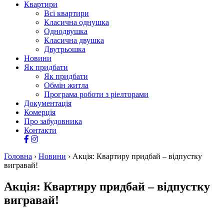
Квартири
Всі квартири
Класична однушка
Однодвушка
Класична двушка
Двутрьошка
Новини
Як придбати
Як придбати
Обмін житла
Програма роботи з ріелторами
Документація
Комерція
Про забудовника
Контакти
Головна
›
Новини
›
Акція: Квартиру придбай – відпустку
вигравай!
Акція: Квартиру придбай – відпустку
вигравай!