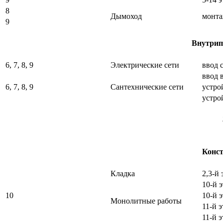
8
Дымоход
монта
9
Внутрип
6, 7, 8, 9
Электрические сети
ввод 
ввод 
6, 7, 8, 9
Сантехнические сети
устро
устро
Конст
Кладка
2,3-й
10-й 
10
10-й 
Монолитные работы
11-й 
11-й 