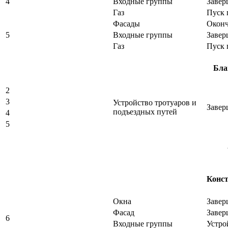
4
Входные группы
Завер
Газ
Пуск 
Фасады
Оконч
5
Входные группы
Завер
Газ
Пуск 
Бла
2
3
Устройство тротуаров и
Завер
подъездных путей
4
5
Конст
Окна
Завер
Фасад
Завер
6
Входные группы
Устро