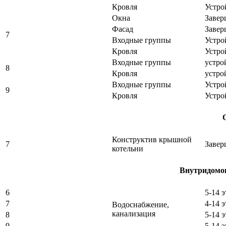
Кровля
Устро
Окна
Завер
Фасад
Завер
7
Входные группы
Устро
Кровля
Устро
Входные группы
устро
8
Кровля
устро
Входные группы
Устро
9
Кровля
Устро
Конструктив крышной
7
Завер
котельни
Внутридомо
6
5-14 
7
4-14 
Водоснабжение,
канализация
8
5-14 
9
5-14 