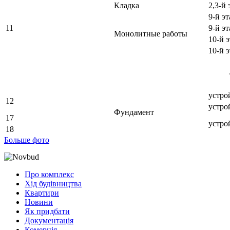
Кладка
2,3-й
9-й э
11
9-й э
Монолитные работы
10-й 
10-й 
устро
12
устро
Фундамент
17
устро
18
Больше фото
Про комплекс
Хід будівництва
Квартири
Новини
Як придбати
Документація
Комерція