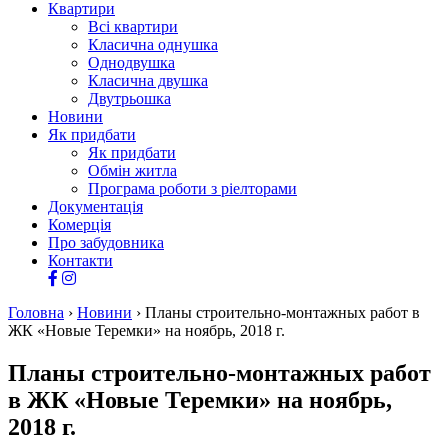
Квартири
Всі квартири
Класична однушка
Однодвушка
Класична двушка
Двутрьошка
Новини
Як придбати
Як придбати
Обмін житла
Програма роботи з ріелторами
Документація
Комерція
Про забудовника
Контакти
Головна
›
Новини
›
Планы строительно-монтажных работ в
ЖК «Новые Теремки» на ноябрь, 2018 г.
Планы строительно-монтажных работ
в ЖК «Новые Теремки» на ноябрь,
2018 г.