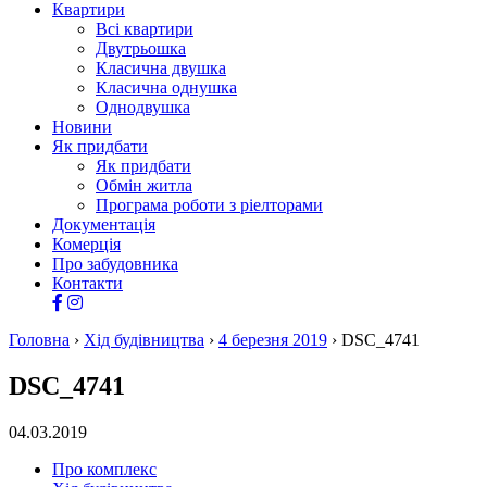
Квартири
Всі квартири
Двутрьошка
Класична двушка
Класична однушка
Однодвушка
Новини
Як придбати
Як придбати
Обмін житла
Програма роботи з ріелторами
Документація
Комерція
Про забудовника
Контакти
Головна
›
Хід будівництва
›
4 березня 2019
›
DSC_4741
DSC_4741
04.03.2019
Про комплекс