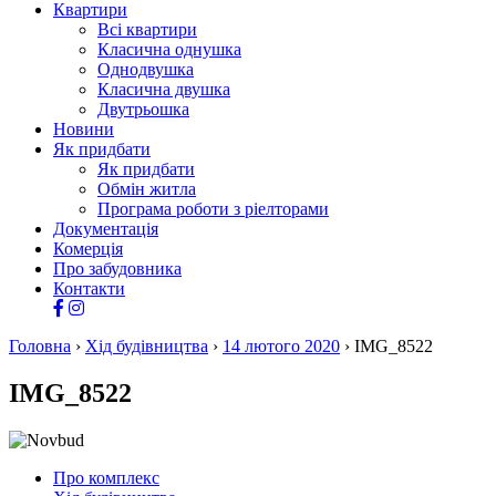
Квартири
Всі квартири
Класична однушка
Однодвушка
Класична двушка
Двутрьошка
Новини
Як придбати
Як придбати
Обмін житла
Програма роботи з ріелторами
Документація
Комерція
Про забудовника
Контакти
Головна
›
Хід будівництва
›
14 лютого 2020
›
IMG_8522
IMG_8522
Про комплекс