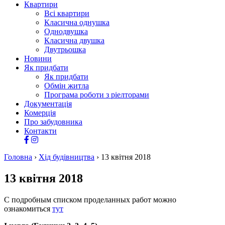
Квартири
Всі квартири
Класична однушка
Однодвушка
Класична двушка
Двутрьошка
Новини
Як придбати
Як придбати
Обмін житла
Програма роботи з ріелторами
Документація
Комерція
Про забудовника
Контакти
Головна
›
Хід будівництва
›
13 квітня 2018
13 квітня 2018
С подробным списком проделанных работ можно
ознакомиться
тут