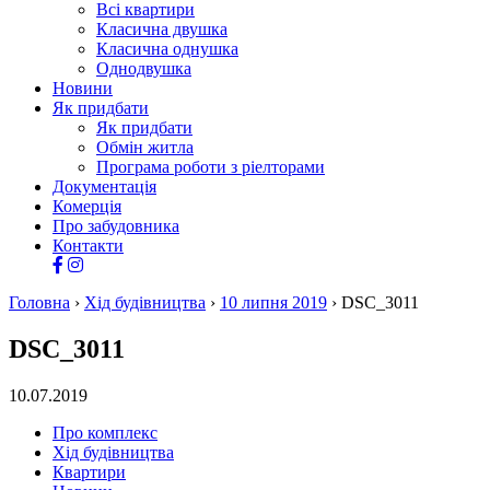
Всі квартири
Класична двушка
Класична однушка
Однодвушка
Новини
Як придбати
Як придбати
Обмін житла
Програма роботи з ріелторами
Документація
Комерція
Про забудовника
Контакти
Головна
›
Хід будівництва
›
10 липня 2019
›
DSC_3011
DSC_3011
10.07.2019
Про комплекс
Хід будівництва
Квартири