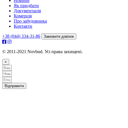
Новини
Як придбати
Документація
Комерція
Про забудовника
Контакти
+38 (044) 334-31-86
Замовити дзвінок
© 2011-2021 Novbud. Усі права захищені.
×
Відправити