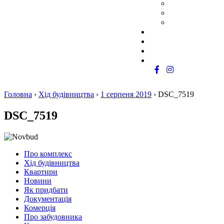
Як придбати
Обмін житла
Програма роботи з ріел
Документація
Комерція
Про забудовника
Контакти
Головна
›
Хід будівництва
›
1 серпеня 2019
›
DSC_7519
DSC_7519
Про комплекс
Хід будівництва
Квартири
Новини
Як придбати
Документація
Комерція
Про забудовника