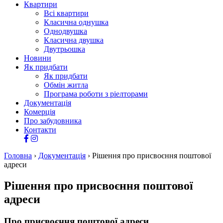
Квартири
Всі квартири
Класична однушка
Однодвушка
Класична двушка
Двутрьошка
Новини
Як придбати
Як придбати
Обмін житла
Програма роботи з ріелторами
Документація
Комерція
Про забудовника
Контакти
Головна
›
Документація
›
Рішення про присвоєння поштової
адреси
Рішення про присвоєння поштової
адреси
Про присвоєння поштової адреси