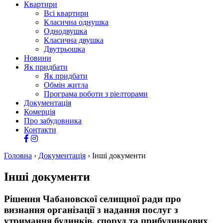
Квартири
Всі квартири
Класична однушка
Однодвушка
Класична двушка
Двутрьошка
Новини
Як придбати
Як придбати
Обмін житла
Програма роботи з ріелторами
Документація
Комерція
Про забудовника
Контакти
Головна
›
Документація
›
Інші документи
Інші документи
Рішення Чабановскої селищної ради про
визнання організації з надання послуг з
утримання будинків, споруд та прибудинкових